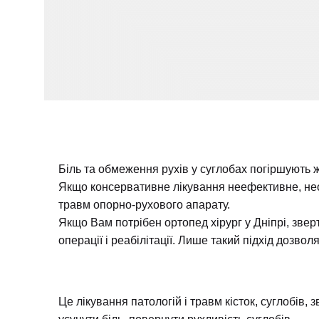
Біль та обмеження рухів у суглобах погіршують
Якщо консервативне лікування неефективне, нео
травм опорно-рухового апарату.
Якщо Вам потрібен ортопед хірург у Дніпрі, зверт
операції і реабілітації. Лише такий підхід дозво
Це лікування патологій і травм кісток, суглобів