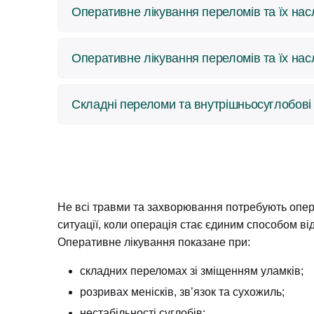
Це вид операції на колінному суглобі. Передня
Оперативне лікування переломів та їх насл
реконструктивна операція зшивання зв’язки аб
Переломи зі зміщенням уламків, внутрішньосуг
Оперативне лікування переломів та їх насл
операції можуть використовувати пластини, гви
Переломи зі зміщенням уламків, внутрішньосуг
Складні переломи та внутрішньосуглобов
операції можуть використовувати пластини, гви
Пізнє або неправильне лікування складних пер
Завдяки сучасній реконструктивній травматоло
Не всі травми та захворювання потребують опера
ситуації, коли операція стає єдиним способом ві
Оперативне лікування показане при:
складних переломах зі зміщенням уламків;
розривах менісків, зв’язок та сухожиль;
нестабільності суглобів;