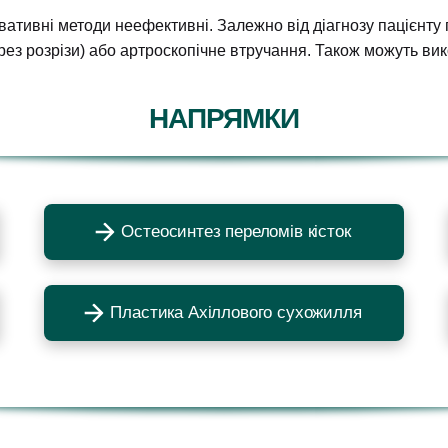
вативні методи неефективні. Залежно від діагнозу пацієнт
ерез розрізи) або артроскопічне втручання. Також можуть в
НАПРЯМКИ
Остеосинтез переломів кісток
Пластика Ахіллового сухожилля