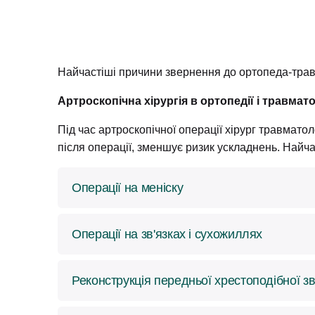
Найчастіші причини звернення до ортопеда-травм
Артроскопічна хірургія в ортопедії і травмато
Під час артроскопічної операції хірург травмато
після операції, зменшує ризик ускладнень. Найча
Операції на меніску
Меніски колінного суглобу пошкоджуються чер
Операції на зв'язках і сухожиллях
рухів в суглобі. Пошкоджений орган самостій
відновити, при значних травмах частково вид
Пошкодження зв’язок і сухожиль викликаються
Більшість операцій на меніску виконують артр
Реконструкція передньої хрестоподібної зв
суглоба, ахіллове та сухожилля великих м’язів
Мета операцій – відновлення ушкоджених стру