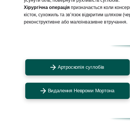
усунути біль, повернути рухливість суглобів.
Хірургічна операція
призначається коли консер
кісток, сухожиль та зв’язок відкритим шляхом (ч
реконструктивне або малоінвазивне втручання.
Артроскопія суглобів
Видалення Невроми Мортона