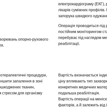
електрокардіограму (ЕКГ),
лікарів суміжних профілів
запорука швидкого одужан
Операція проводиться під 
постійним моніторингом ста
перебуває під наглядом ме
хворювань опорно-рухового
реабілітації.
тя.
зіотерапевтичні процедури,
Вартість визначається інди
еншити запалення в зоні
ціну впливають тип захворю
ошкоджених тканин,
конкретних медичних матері
м стресом для організму
подальша реабілітація.
Вартість операції на мені
факторів, а й залежить від