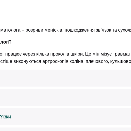
атолога – розриви менісків, пошкодження зв’язок та сухож
логії
лог працює через кілька проколів шкіри. Це мінімізує травм
стіше виконуються артроскопія коліна, плечового, кульшовог
ез травми. Основними симптомами патології є біль, клацанн
но не відновиться і потрібно робити операцію на меніску. 
аляють пошкоджену частину.
 травмами. Найчастіше пошкоджуються передня та задня хре
оскопічно.
'язки
.
ктур. Для цього виконують реконструкції або протезування 