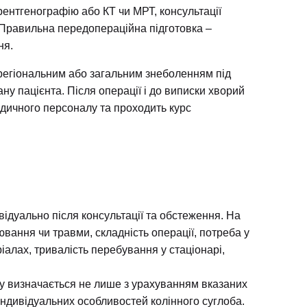
 рентгенографію або КТ чи
МРТ
, консультації
. Правильна передопераційна підготовка –
ня.
регіональним або загальним знеболенням під
ну пацієнта. Після операції і до виписки хворий
дичного персоналу та проходить курс
відуально після консультації та обстеження. На
вання чи травми, складність операції, потреба у
алах, тривалість перебування у стаціонарі,
ску визначається не лише з урахуванням вказаних
 індивідуальних особливостей колінного суглоба.