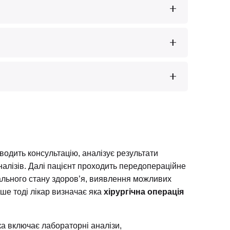
руху. При розриві зв’язки необхідна
Інакше кістка не відновиться. Під час
Інакше кістка не відновиться. Під час
 кінцівки, постійний біль та інвалідизацію.
вного життя.
водить консультацію, аналізує результати
налізів. Далі пацієнт проходить передопераційне
ального стану здоров’я, виявлення можливих
ише тоді лікар визначає яка
хірургічна операція
а включає лабораторні аналізи,