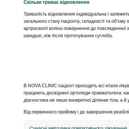
Скільки триває відновлення
Тривалість відновлення індивідуальна і залежить в
загального стану пацієнта, складності та об’єму 
артроскопії коліна повернення до повсякденної 
швидше, ніж після протезування суглоба.
В NOVA CLINIC пацієнт проходить всі етапи лікув
працюють досвідчені ортопеди-травматологи, ка
діагностика не лише конкретної ділянки тіла, а й 
Від первинного прийому і до завершення реабіліт
Сучасні методики оперативного лікування