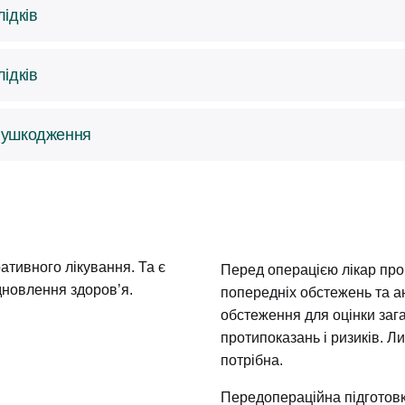
 хрестоподібна зв’язка забезпечує його стабільність під час 
ідків
о заміни її частини.
лобові або нестабільні потребують оперативного лікування. 
ідків
нти або внутрішньокісткові металеві конструкції.
лобові або нестабільні потребують оперативного лікування. 
і ушкодження
нти або внутрішньокісткові металеві конструкції.
еломів, особливо внутрішньосуглобових, викликає деформації
гії можна повністю відновити кістку та повернутися до акти
тивного лікування. Та є
Перед операцією лікар про
дновлення здоров’я.
попередніх обстежень та а
обстеження для оцінки заг
протипоказань і ризиків. Л
потрібна.
Передопераційна підготовк