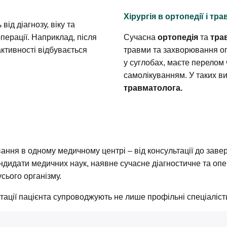
Хірургія в ортопедії і тр
ід діагнозу, віку та
операції. Наприклад, після
Сучасна
ортопедія
та
трав
активності відбувається
травми та захворювання оп
у суглобах, маєте перелом 
самолікуванням. У таких в
травматолога
.
ання в одному медичному центрі – від консультації до заве
ндидати медичних наук, наявне сучасне діагностичне та оп
усього організму.
ації пацієнта супроводжують не лише профільні спеціалісти,