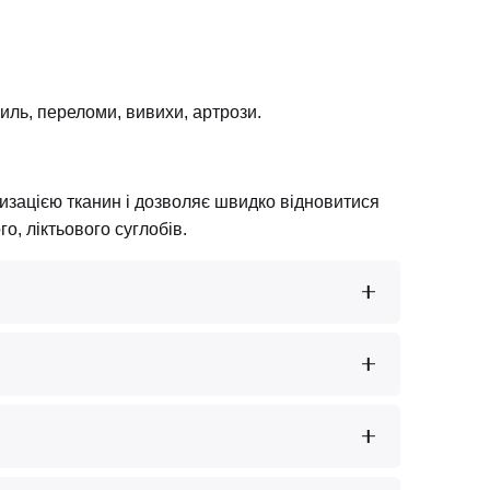
иль, переломи, вивихи, артрози.
атизацією тканин і дозволяє швидко відновитися
о, ліктьового суглобів.
я, відчуття блокування, набряк та обмеження
Якщо пошкодження незначне меніск можна
стоподібні, колатеральні зв’язки колінного
тканин.