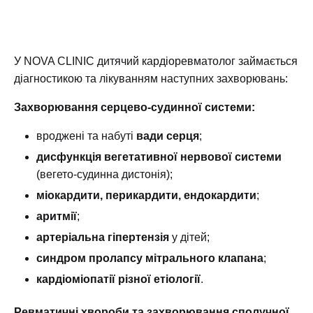
У NOVA CLINIC дитячий кардіоревматолог займається
діагностикою та лікуванням наступних захворювань:
Захворювання серцево-судинної системи:
вроджені та набуті
вади серця
;
дисфункція вегетативної нервової системи
(вегето-судинна дистонія);
міокардити, перикардити, ендокардити
;
аритмії
;
артеріальна гіпертензія
у дітей;
синдром пролапсу мітрального клапана
;
кардіоміопатії різної етіології
.
Ревматичні хвороби та захворювання сполучної