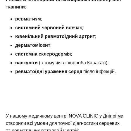
тканини:
ревматизм
;
системний червоний вовчак
;
ювенільний ревматоїдний артрит
;
дерматоміозит
;
системна склеродермія
;
васкуліти
(в тому числі хвороба Кавасакі);
ревматоїдні ураження серця
після інфекцій.
У нашому медичному центрі NOVA CLINIC у Дніпрі ми
створили всі умови для точної діагностики серцевих
та ревматичних патологій у дітей: