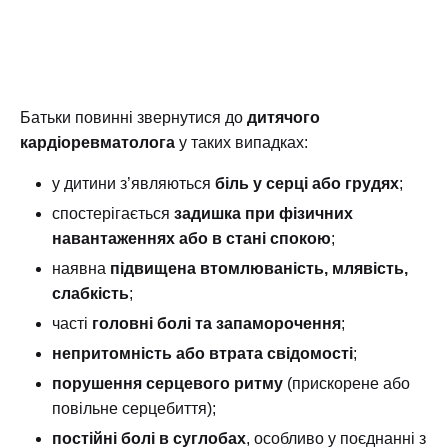
Батьки повинні звернутися до
дитячого
кардіоревматолога
у таких випадках:
у дитини з’являються
біль у серці або грудях
;
спостерігається
задишка при фізичних
навантаженнях або в стані спокою
;
наявна
підвищена втомлюваність, млявість,
слабкість
;
часті
головні болі та запаморочення
;
непритомність або втрата свідомості
;
порушення серцевого ритму
(прискорене або
повільне серцебиття);
постійні болі в суглобах
, особливо у поєднанні з