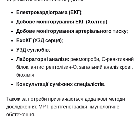
Електрокардіограма (ЕКГ)
;
Добове моніторування ЕКГ (Холтер)
;
Добове моніторування артеріального тиску
;
ЕхоКГ (УЗД серця)
;
УЗД суглобів
;
Лабораторні аналізи
: ревмопроби, С-реактивний
білок, антистрептолізин-О, загальний аналіз крові,
біохімія;
Консультації суміжних спеціалістів
.
Також за потреби призначаються додаткові методи
дослідження: МРТ, рентгенографія, імунологічне
обстеження.