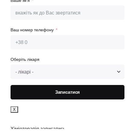
Ваше ім'я
Ваш номер телефону
Оберіть лікаря
Записатися
Х
Хіміотерапія записатись