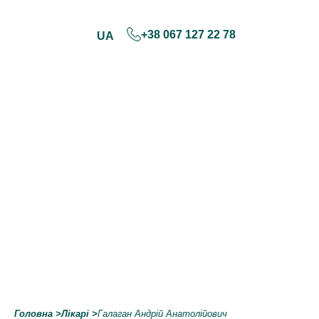
+38 067 127 22 78
UA
Skip
to
content
Головна
>
Лікарі
>
Галаган Андрій Анатолійович