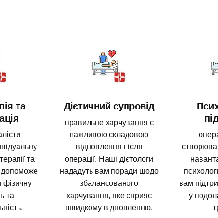
пія та
Дієтичний супровід
Псих
ація
пі
правильне харчування є
алісти
важливою складовою
опера
ивідуальну
відновлення після
створюват
терапії та
операції. Наші дієтологи
навант
о допоможе
нададуть вам поради щодо
психолог
и фізичну
збалансованого
вам підтри
ь та
харчування, яке сприяє
у подол
ність.
швидкому відновленню.
т