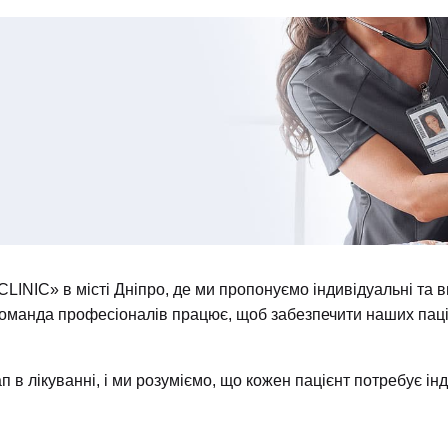
INIC» в місті Дніпро, де ми пропонуємо індивідуальні та ви
 команда професіоналів працює, щоб забезпечити наших па
 в лікуванні, і ми розуміємо, що кожен пацієнт потребує інд