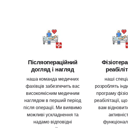
Післяопераційний
Фізіотера
догляд і нагляд
реабіліт
наша команда медичних
наші спеці
фахівців забезпечить вас
розроблять інд
високоякісним медичним
програму фізіо
наглядом в перший період
реабілітації, щ
після операції. Ми виявимо
вам відновит
можливі ускладнення та
активніст
надамо відповідні
функціональ