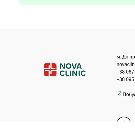
м. Дніпр
novacli
+38 067
+38 095
Побу