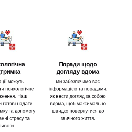
ологічна
Поради щодо
дтримка
догляду вдома
ції можуть
ми забезпечимо вас
и психологічне
інформацією та порадами,
аження. Наші
як вести догляд за собою
и готові надати
вдома, щоб максимально
мку та допомогу
швидко повернутися до
анні стресу та
звичного життя.
ривоги.