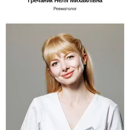
Гречаник Неля Михайлівна
Ревматолог