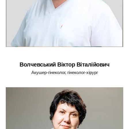
Волчевський Віктор Віталійович
Акушер-гінеколог, гінеколог-хірург