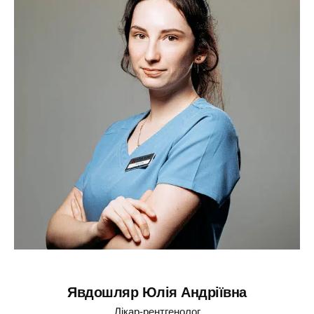
Явдошляр Юлія Андріївна
Лікар-рентгенолог