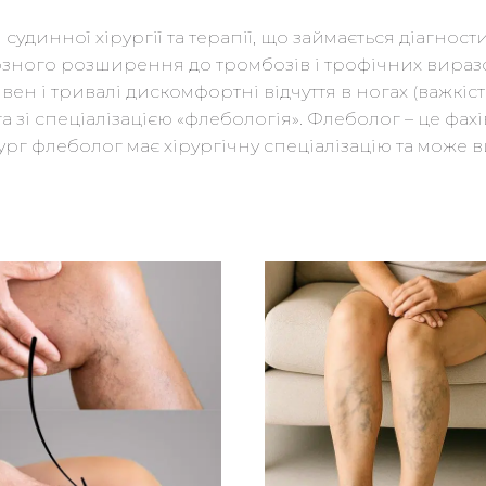
удинної хірургії та терапії, що займається діагнос
озного розширення до тромбозів і трофічних вира
вен і тривалі дискомфортні відчуття в ногах (важкіс
 зі спеціалізацією «флебологія». Флеболог – це фах
рг флеболог має хірургічну спеціалізацію та може 