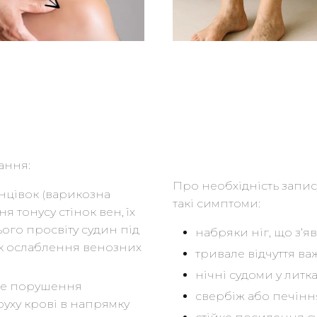
ання:
Про необхідність запис
нцівок (варикозна
такі симптоми:
 тонусу стінок вен, їх
ого просвіту судин під
набряки ніг, що з’я
ок ослаблення венозних
тривале відчуття важ
нічні судоми у литка
йке порушення
свербіж або печіння
руху крові в напрямку