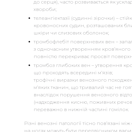
до серця), часто розвивається як ускл
хвороби;
телеангіектазії (судинні зірочки) – ст
кровоносних судин, розташованих бли
шкіри чи слизових оболонок;
тромбофлебіт поверхневих вен – запа
з одночасним утворенням кров’яного з
повністю перекриває просвіт поверхне
тромбоз глибоких вен – утворення кров
що проходять всередині м’язів;
трофічні виразки венозного походжен
м’яких тканин, що тривалий час не гоя
внаслідок порушення венозного відток
(надходження кисню, поживних речови
переважно в нижній частині гомілок.
Різні венозні патології тісно пов’язані між
на ногах можуть бути передвісником ва