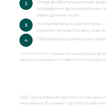
Огляд флеболога включає візуа
проведення функціональних про
певні ділянки ноги.
Інструментальна діагностика –
оцінити прохідність вен, стан 
Лабораторна діагностика (коагу
У NOVA CLINIC первинна консультації флеб
пацієнта, швидше поставити точний діагно
УЗДС (ультразвукове дуплексне сканування
сканування (В-режим) + доплерографія вен