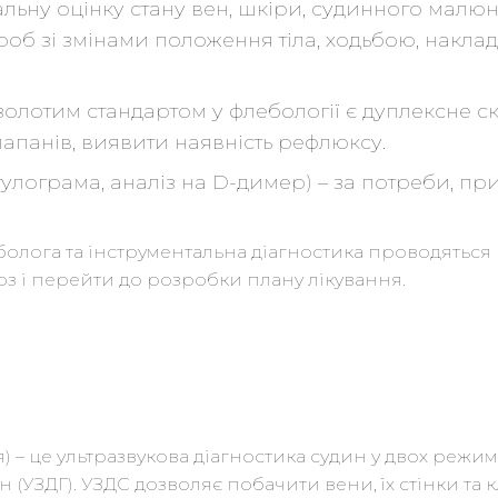
льну оцінку стану вен, шкіри, судинного малюнк
б зі змінами положення тіла, ходьбою, наклад
 золотим стандартом у флебології є дуплексне с
клапанів, виявити наявність рефлюксу.
лограма, аналіз на D-димер) – за потреби, при
олога та інструментальна діагностика проводяться 
з і перейти до розробки плану лікування.
) – це ультразвукова діагностика судин у двох режи
 (УЗДГ). УЗДС дозволяє побачити вени, їх стінки та