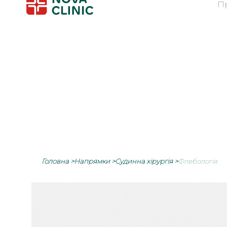
П
Головна
>
Напрямки
>
Судинна хірургія
>
Флебологія