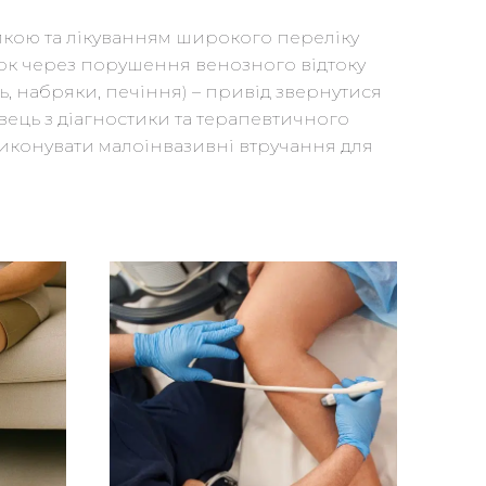
тикою та лікуванням широкого переліку
зок через порушення венозного відтоку
ть, набряки, печіння) – привід звернутися
івець з діагностики та терапевтичного
виконувати малоінвазивні втручання для