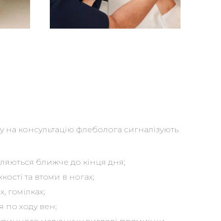
у на консультацію флеболога сигналізують
вляються ближче до кінця дня;
кості та втоми в ногах;
х, гомілках;
 по ходу вен;