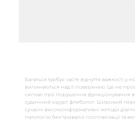
Багатьох турбує часте відчуття важкості у 
випинаються над її поверхнею. Це не про
сигнал про порушення функціонування вен
судинний хірург флеболог. Широкий пере
сучасні високоінформативні методи діагн
патологію без тривалої госпіталізації та ве