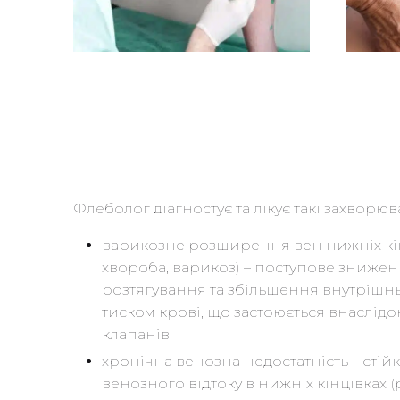
Флеболог діагностує та лікує такі захворюв
варикозне розширення вен нижніх кі
хвороба, варикоз) – поступове зниження
розтягування та збільшення внутрішнь
тиском крові, що застоюється внаслід
клапанів;
хронічна венозна недостатність – сті
венозного відтоку в нижніх кінцівках (