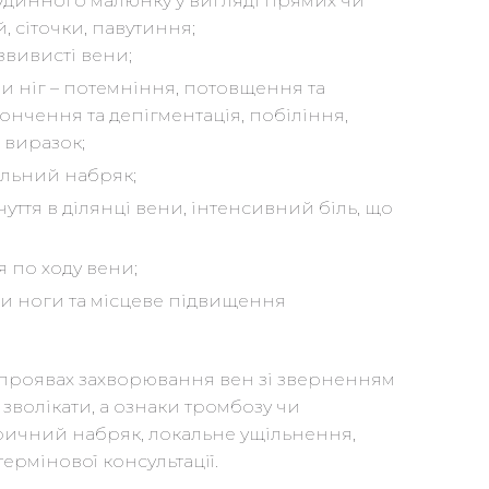
удинного малюнку у вигляді прямих чи
, сіточки, павутиння;
звивисті вени;
и ніг – потемніння, потовщення та
ончення та депігментація, побіління,
 виразок;
льний набряк;
чуття в ділянці вени, інтенсивний біль, що
 по ходу вени;
и ноги та місцеве підвищення
 проявах захворювання вен зі зверненням
зволікати, а ознаки тромбозу чи
ричний набряк, локальне ущільнення,
термінової консультації.