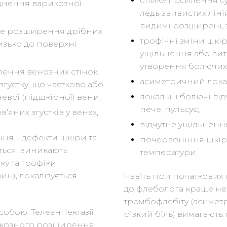
стійке посилення с
аднення варикозної
ледь звивистих ліній
видимі розширені, 
ійке розширення дрібних
трофічні зміни шкір
зько до поверхні
ущільнення або вит
утворення болючих
лення венозних стінок
асиметричний лока
густку, що частково або
локальні болючі від
вої (підшкірної) вени;
пече, пульсує;
’яних згустків у венах,
відчутне ущільнення
ня – дефекти шкіри та
почервоніння шкір
ться, виникають
температури.
у та трофіки
н), локалізується
Навіть при початкових
до флеболога краще не 
тромбофлебіту (асимет
 собою. Телеангіектазії
різкий біль) вимагають 
рикозного розширення