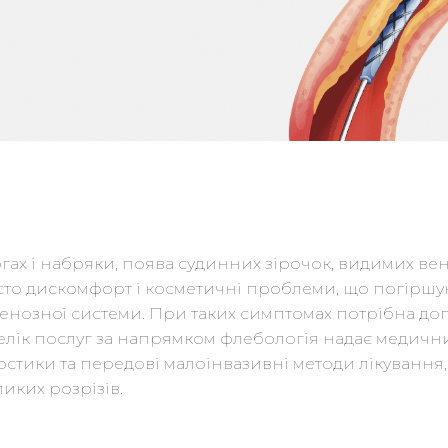
ногах і набряки, поява судинних зірочок, видимих ве
сто дискомфорт і косметичні проблеми, що погіршую
озної системи. При таких симптомах потрібна допо
лік послуг за напрямком флебологія надає медични
остики та передові малоінвазивні методи лікування
ликих розрізів.