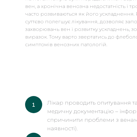
вен, а хронічна венозна недостатність і 
часто розвиваються як його ускладнення. 
суттєво полегшує лікування, дозволяє за
захворювань вен і розвитку ускладнень, з
виразок. Тому варто звертатись до флебо
симптомів венозних патологій.
Лікар проводить опитування та 
медичну документацію – інфор
спричинити проблеми з венами,
наявності).