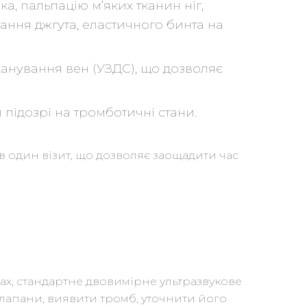
а, пальпацію м’яких тканин ніг,
ання джгута, еластичного бинта на
канування вен (УЗДС), що дозволяє
 підозрі на тромботичні стани.
в один візит, що дозволяє заощадити час
мах, стандартне двовимірне ультразвукове
 клапани, виявити тромб, уточнити його