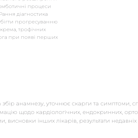
тромботичні процеси
Рання діагностика
побігти прогресуванню
окрема, трофічних
лога при появі перших
збір анамнезу, уточнює скарги та симптоми, сп
мацію щодо кардіологічних, ендокринних, орто
 висновки інших лікарів, результати недавніх а