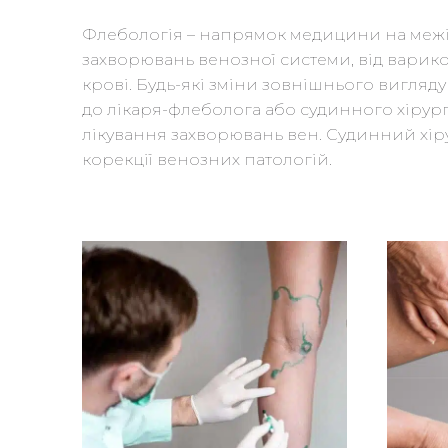
Флебологія – напрямок медицини на межі с
захворювань венозної системи, від варик
крові. Будь-які зміни зовнішнього вигляду 
до лікаря-флеболога або судинного хірурга
лікування захворювань вен. Судинний хіру
корекції венозних патологій.