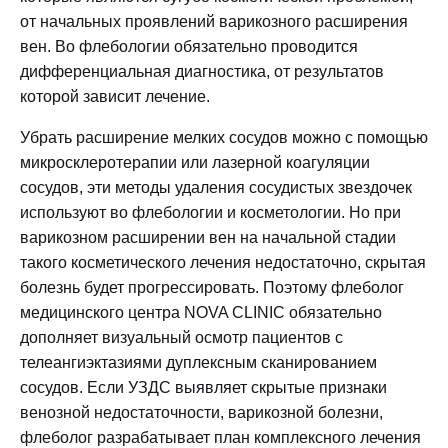
обезболивание), в момент введения препарата
Изделия 2-3 класса можно носить строго по
от начальных проявлений варикозного расширения
возможно ощущение распирания. Процесс
назначению флеболога, на поздних стадиях, при
вен. Во флебологии обязательно проводится
инволюции («рассасывания») вены длится
развитии осложнений, а также после сосудистой
дифференциальная диагностика, от результатов
месяцами, для ускорения процесса и
хирургии. Мерки для подбора размера
которой зависит лечение.
закрепления результата необходима достаточно
снимаются утром, до появления отеков.
длительная компрессия. После процедуры
Убрать расширение мелких сосудов можно с помощью
появляются синяки, уплотнения, пигментация,
микросклеротерапии или лазерной коагуляции
внешний вид ног временно ухудшается, но
сосудов, эти методы удаления сосудистых звездочек
впоследствии не остается никаких следов
используют во флебологии и косметологии. Но при
вмешательства (рубцов, шрамов),
варикозном расширении вен на начальной стадии
нормализуется функционирование вен.
такого косметического лечения недостаточно, скрытая
Склеротерапия не подходит для удаления вен
болезнь будет прогрессировать. Поэтому флеболог
диаметром более 10 мм и глубоких вен.
медицинского центра NOVA CLINIC обязательно
дополняет визуальный осмотр пациентов с
телеангиэктазиями дуплексным сканированием
сосудов. Если УЗДС выявляет скрытые признаки
венозной недостаточности, варикозной болезни,
флеболог разрабатывает план комплексного лечения