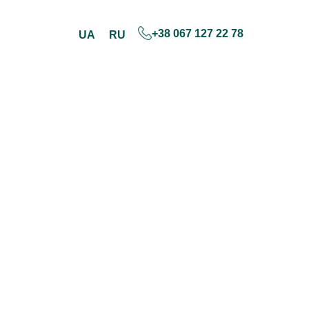
+38 067 127 22 78
UA
RU
Skip
to
content