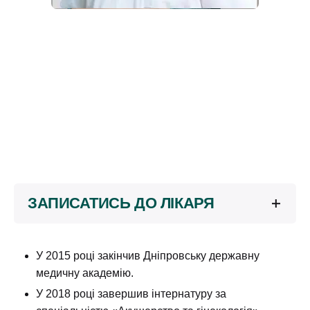
ЗАПИСАТИСЬ ДО ЛІКАРЯ
Ваше ім'я
У 2015 році закінчив Дніпровську державну
медичну академію.
У 2018 році завершив інтернатуру за
Ваш номер телефону