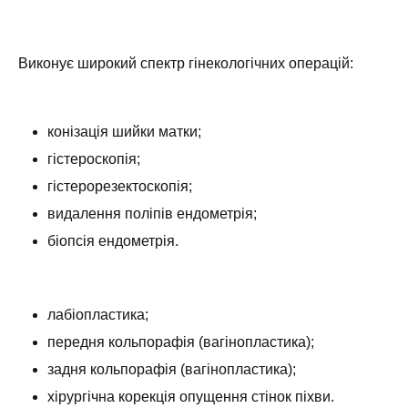
Виконує широкий спектр гінекологічних операцій:
конізація шийки матки;
гістероскопія;
гістерорезектоскопія;
видалення поліпів ендометрія;
біопсія ендометрія.
лабіопластика;
передня кольпорафія (вагінопластика);
задня кольпорафія (вагінопластика);
хірургічна корекція опущення стінок піхви.