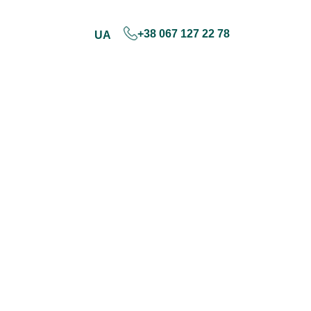
+38 067 127 22 78
UA
Skip
to
content