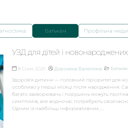
агностика
Батькам
Профільна мед
УЗД для дітей і новонароджених
Батька
8 Січня, 2026
Доронкіна Валентина
Здоров’я дитини — головний пріоритет для ко
особливо у перші місяці після народження. Са
багато захворювань і порушень можуть протіка
симптомів, але водночас потребують своєчасн
Одним із найбільш інформативних…...