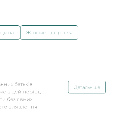
ицина
Жіноче здоров’я
м
жних батьків,
Детальніше
ме в цей період
ти без явних
ого виявлення.