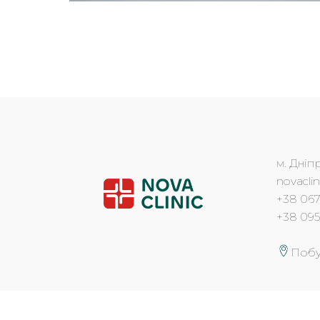
м. Дніпр
novacli
+38 067
+38 095
Побу