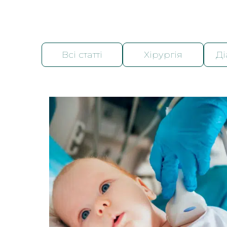
Всі статті
Хірургія
Ді