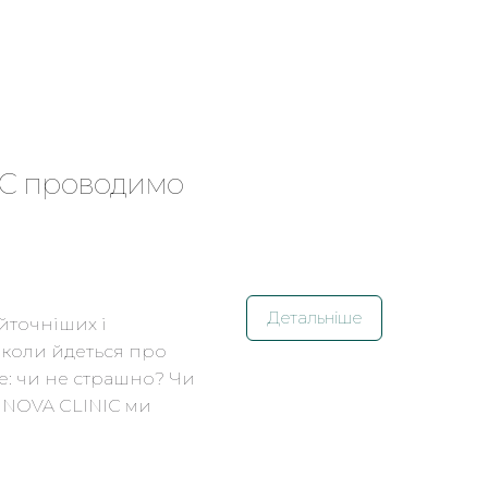
NIC проводимо
Детальніше
йточніших і
 коли йдеться про
ше: чи не страшно? Чи
 NOVA CLINIC ми