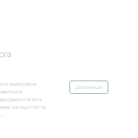
ога
айно важливою
Детальніше
Правильне
адходження всіх
ає на імунітет та
..