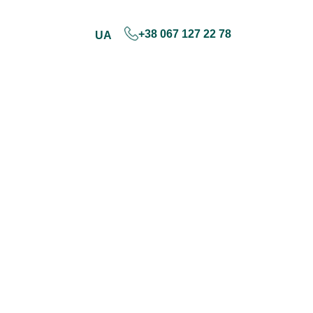
+38 067 127 22 78
UA
Skip
to
content