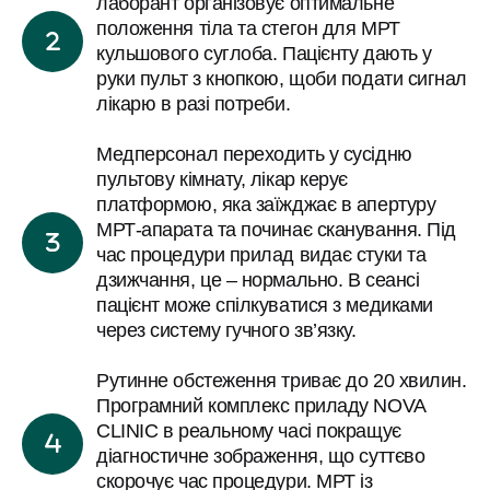
лаборант організовує оптимальне
жінкам проводять обстеження лише після огляду
контроль за станом ендопротеза з пластику
положення тіла та стегон для МРТ
компетентного спеціаліста. А якщо треба
чи немагнітного металу;
кульшового суглоба. Пацієнту дають у
підсилити МРТ контрастуванням – попередньо
запальні ураження суглоба (артрит) чи
руки пульт з кнопкою, щоби подати сигнал
робимо аналізи крові на функцію нирок.
лікарю в разі потреби.
суглобової сумки (бурсит, синовіт);
Перешкодою для МРТ кульшових суглобів
вроджені чи набуті анатомічні вади
можуть стати металеві предмети, яких не можна
Медперсонал переходить у сусідню
тазостегнового зчленування (дисплазія
позбутися: медикаментозні помпи,
пультову кімнату, лікар керує
кульшового суглоба тощо);
кардіостимулятор чи магнітні метали в тілі
платформою, яка заїжджає в апертуру
рання діагностика пухлинних процесів з
МРТ-апарата та починає сканування. Під
(уламки, спиці).
ураженням кульшового суглоба.
час процедури прилад видає стуки та
Усі питання щодо підготовки до МРТ кульшових
дзижчання, це – нормально. В сеансі
суглобів обговорюються з пацієнтом до
Пройти якісне МРТ кульшових суглобів в NOVA
пацієнт може спілкуватися з медиками
призначення процедури. Так ми враховуємо
через систему гучного зв’язку.
CLINIC можна й без направлення лікаря.
індивідуальні особливості людини, наприклад –
Кваліфікований фахівець нашого центру в Дніпрі
ризики клаустрофобії.
Рутинне обстеження триває до 20 хвилин.
організує обстеження та складе вичерпний
МРТ кульшового суглоба з контрастом і без:
Програмний комплекс приладу NOVA
діагностичний висновок. Це буде актуальним для
коли що обирати
CLINIC в реальному часі покращує
моніторингу хронічної патології кульшового
Стандартне (рутинне) МРТ розв’язує дуже
діагностичне зображення, що суттєво
суглоба або тоді, коли людина сама відчуває
широке коло діагностичних завдань, візуалізує
скорочує час процедури. МРТ із