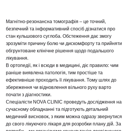
МРТ здухвинно-крижових
2600 грн
з’єднань
Магнітно-резонансна томографія – це точний,
безпечний та інформативний спосіб дізнатися про
МРТ крижів і куприка
2600 грн
стан кульшового суглоба. Обстеження дає змогу
зрозуміти причину болю чи дискомфорту та прийняти
МРТ кисті
3100 грн
обгрунтоване клінічне рішення щодо подальшого
лікування.
МРТ стопи
3100 грн
В ортопедії, як і всюди в медицині, діє правило: чим
раніше виявлена патологія, тим простіше та
МРТ колінного суглоба/пара
2700
ефективніше проходить її лікування. Тому шлях до
грн/5000грн
збереження чи відновлення вільного руху варто
почати з діагностики.
МРТ променево-зап’ястного
2700грн/5000гр
Спеціалісти NOVA CLINIC проведуть дослідження на
суглоба/пара
н
сучасному обладнанні та підготують детальний
медичний висновок, з яким можна одразу звернутися
МРТ колінний + гомілково-
5 000 грн
до свого лікуючого лікаря для розробки плану дій. За
ступневий суглоби однієї