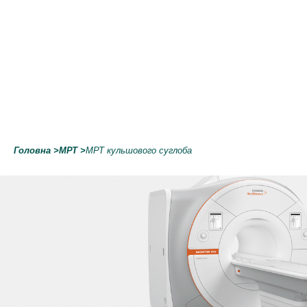
Головна
>
МРТ
>
МРТ кульшового суглоба