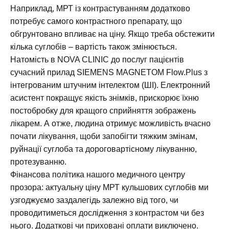
Наприклад, МРТ із контрастуванням додатково
потребує самого контрастного препарату, що
обгрунтовано впливає на ціну. Якщо треба обстежити
кілька суглобів – вартість також змінюється.
Натомість в NOVA CLINIC до послуг пацієнтів
сучасний прилад SIEMENS MAGNETOM Flow.Plus з
інтегрованим штучним інтелектом (ШІ). Електронний
асистент покращує якість знімків, прискорює їхню
постобробку для кращого сприйняття зображень
лікарем. А отже, людина отримує можливість вчасно
почати лікування, щоби запобігти тяжким змінам,
руйнації суглоба та дороговартісному лікуванню,
протезуванню.
Фінансова політика нашого медичного центру
прозора: актуальну ціну МРТ кульшових суглобів ми
узгоджуємо заздалегідь залежно від того, чи
проводитиметься дослідження з контрастом чи без
нього. Додаткові чи приховані оплати виключено.