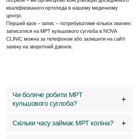
потреби – ми організуємо консультацію досвідченого
кінцівки
кваліфікованого ортопеда в нашому медичному
центрі.
МРТ кульшового суглоба/пара
2900грн/5100гр
Перший крок – запис – потребуватиме кількох хвилин:
н
записатися на МРТ кульшового суглоба в
NOVA
CLINIC
можна за телефоном або залишити на сайті
МРТ кульшового + колінного
5 100 грн
заявку на зворотний дзвінок.
суглоба однієї кінцівки
МРТ гомілково-стопневого
2800грн/5200гр
суглоба/пара
н
МРТ плечового суглоба/пара
2900грн/5400гр
н
Чи боляче робити МРТ
кульшового суглоба?
МРТ ліктьового суглоба/пара
2900грн/5400гр
н
Ні, процедура абсолютно безболісна. На
Скільки часу займає МРТ коліна?
випадок, якщо людину щось турбуватиме, ми
МРТ стопи + гомілково-
5 400 грн
даємо пульт з кнопкою сигналізації, також
ступневий суглоб