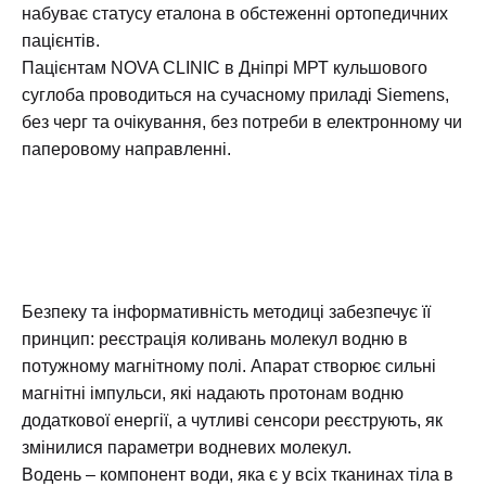
набуває статусу еталона в обстеженні ортопедичних
пацієнтів.
Пацієнтам NOVA CLINIC в Дніпрі МРТ кульшового
суглоба проводиться на сучасному приладі Siemens,
без черг та очікування, без потреби в електронному чи
паперовому направленні.
Безпеку та інформативність методиці забезпечує її
принцип: реєстрація коливань молекул водню в
потужному магнітному полі. Апарат створює сильні
магнітні імпульси, які надають протонам водню
додаткової енергії, а чутливі сенсори реєструють, як
змінилися параметри водневих молекул.
Водень – компонент води, яка є у всіх тканинах тіла в