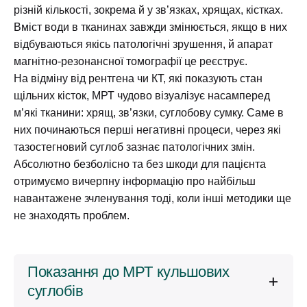
різній кількості, зокрема й у зв’язках, хрящах, кістках.
Вміст води в тканинах завжди змінюється, якщо в них
відбуваються якісь патологічні зрушення, й апарат
магнітно-резонансної томографії це реєструє.
На відміну від рентгена чи КТ, які показують стан
щільних кісток, МРТ чудово візуалізує насамперед
м’які тканини: хрящ, зв’язки, суглобову сумку. Саме в
них починаються перші негативні процеси, через які
тазостегновий суглоб зазнає патологічних змін.
Абсолютно безболісно та без шкоди для пацієнта
отримуємо вичерпну інформацію про найбільш
навантажене зчленування тоді, коли інші методики ще
не знаходять проблем.
Показання до МРТ кульшових
суглобів