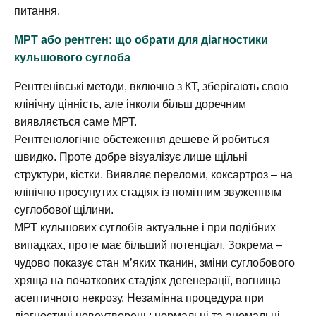
питання.
МРТ або рентген: що обрати для діагностики
кульшового суглоба
Рентгенівські методи, включно з КТ, зберігають свою
клінічну цінність, але інколи більш доречним
виявляється саме МРТ.
Рентгенологічне обстеження дешеве й робиться
швидко. Проте добре візуалізує лише щільні
структури, кістки. Виявляє переломи, коксартроз – на
клінічно просунутих стадіях із помітним звуженням
суглобової щілини.
МРТ кульшових суглобів актуальне і при подібних
випадках, проте має більший потенціал. Зокрема –
чудово показує стан м’яких тканин, зміни суглобового
хряща на початкових стадіях дегенерації, вогнища
асептичного некрозу. Незамінна процедура при
діагностиці новоутворень: нормальні та аномальні