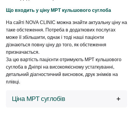
Що входить у ціну МРТ кульшового суглоба
На сайті NOVA CLINIC можна знайти актуальну ціну на
таке обстеження. Потреба в додаткових послугах
може її збільшити, однак і тоді наші пацієнти
дізнаються повну ціну до того, як обстеження
призначається.
За цю вартість пацієнти отримують МРТ кульшового
суглоба в Дніпрі на високоякісному устаткуванні,
детальний діагностичний висновок, друк знімків на
плівці.
Ціна МРТ суглобів
МРТ грудинно-ключичних
2200 грн
зчленувань