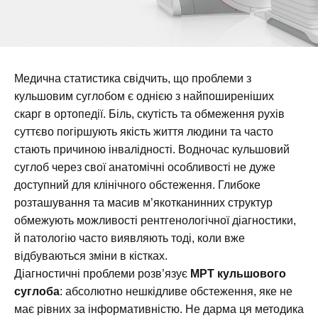
Медична статистика свідчить, що проблеми з
кульшовим суглобом є однією з найпоширеніших
скарг в ортопедії. Біль, скутість та обмеження рухів
суттєво погіршують якість життя людини та часто
стають причиною інвалідності. Водночас кульшовий
суглоб через свої анатомічні особливості не дуже
доступний для клінічного обстеження. Глибоке
розташування та масив м’якотканинних структур
обмежують можливості рентгенологічної діагностики,
й патологію часто виявляють тоді, коли вже
відбуваються зміни в кістках.
Діагностичні проблеми розв’язує
МРТ кульшового
суглоба
: абсолютно нешкідливе обстеження, яке не
має рівних за інформативністю. Не дарма ця методика