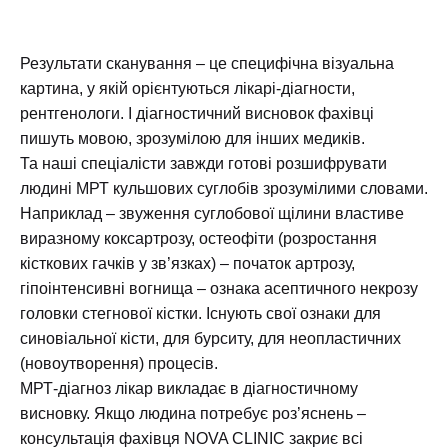
Результати сканування – це специфічна візуальна
картина, у якій орієнтуються лікарі-діагности,
рентгенологи. І діагностичний висновок фахівці
пишуть мовою, зрозумілою для інших медиків.
Та наші спеціалісти завжди готові розшифрувати
людині МРТ кульшових суглобів зрозумілими словами.
Наприклад – звуження суглобової щілини властиве
виразному коксартрозу, остеофіти (розростання
кісткових гачків у зв’язках) – початок артрозу,
гіпоінтенсивні вогнища – ознака асептичного некрозу
головки стегнової кістки. Існують свої ознаки для
синовіальної кісти, для бурситу, для неопластичних
(новоутворення) процесів.
МРТ-діагноз лікар викладає в діагностичному
висновку. Якщо людина потребує роз’яснень –
консультація фахівця NOVA CLINIC закриє всі