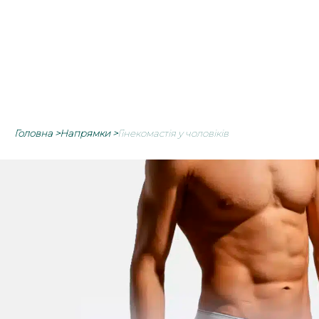
Головна
>
Напрямки
>
Гінекомастія у чоловіків