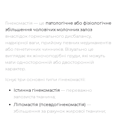
Гінекомастія — це
патологічне або фізіологічне
збільшення чоловічих молочних залоз
внаслідок гормонального дисбалансу,
надмірної ваги, прийому певних медикаментів
або генетичних чинників. Візуально це
виглядає як жіночоподібні груди, які можуть
мати односторонній або двосторонній
характер.
Існує три основні типи гінекомастії:
Істинна гінекомастія
— переважно
залозиста тканина;
Ліпомастія (псевдогінекомастія)
—
збільшення за рахунок жирової тканини;