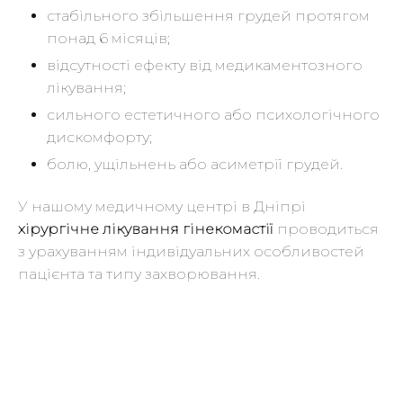
стабільного збільшення грудей протягом
понад 6 місяців;
відсутності ефекту від медикаментозного
лікування;
сильного естетичного або психологічного
дискомфорту;
болю, ущільнень або асиметрії грудей.
У нашому медичному центрі в Дніпрі
хірургічне лікування гінекомастії
проводиться
з урахуванням індивідуальних особливостей
пацієнта та типу захворювання.