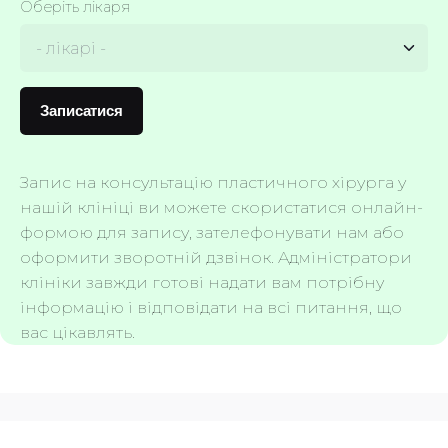
Оберіть лікаря
Записатися
Запис на консультацію пластичного хірурга у
нашій клініці ви можете скористатися онлайн-
формою для запису, зателефонувати нам або
оформити зворотній дзвінок. Адміністратори
клініки завжди готові надати вам потрібну
інформацію і відповідати на всі питання, що
вас цікавлять.