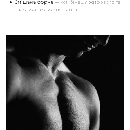
Змішана форма
— комбінація жирового та
залозистого компонентів.