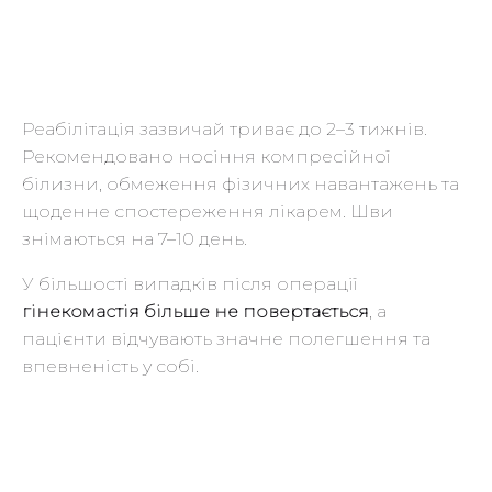
Реабілітація зазвичай триває до 2–3 тижнів.
Рекомендовано носіння компресійної
білизни, обмеження фізичних навантажень та
щоденне спостереження лікарем. Шви
знімаються на 7–10 день.
У більшості випадків після операції
гінекомастія більше не повертається
, а
пацієнти відчувають значне полегшення та
впевненість у собі.