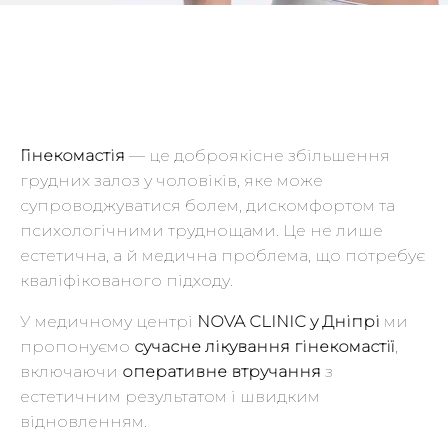
Гінекомастія
— це доброякісне збільшення
грудних залоз у чоловіків, яке може
супроводжуватися болем, дискомфортом та
психологічними труднощами. Це не лише
естетична, а й медична проблема, що потребує
кваліфікованого підходу.
У медичному центрі
NOVA CLINIC у Дніпрі
ми
пропонуємо
сучасне лікування гінекомастії
,
включаючи
оперативне втручання
з
естетичним результатом і швидким
відновленням.