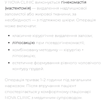
У NOVA CLINIC виконується
гінекомастія
(мастектомія)
— видалення надлишкової
залозистої або жирової тканини, за
необхідності — з підтяжкою шкіри. Операція
може включати:
класичне хірургічне видалення залози;
ліпосакцію
при псевдогінекомастії;
комбіновану методику — хірургію +
ліпосакцію;
естетичне формування рівного чоловічого
контуру грудей.
Операція триває 1–2 години під загальним
наркозом. Після втручання пацієнт
спостерігається у комфортному стаціонарі
NOVA CLINIC з медичним супроводом.