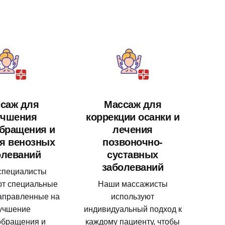
саж для
Массаж для
учшения
коррекции осанки и
бращения и
лечения
я венозных
позвоночно-
олеваний
суставных
заболеваний
специалисты
ют специальные
Наши массажисты
аправленные на
используют
учшение
индивидуальный подход к
обращения и
каждому пациенту, чтобы