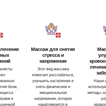
 лечения
Массаж для снятия
Мас
вных
стресса и
ул
ений
напряжения
кровоо
лечени
алисты
Этот вид массажа
заб
уют
помогает расслабиться,
ованные
улучшить настроение и
Наши 
ятия боли,
снять физическое и
использу
роцесса
эмоциональное
методы, н
травм и
напряжение, которое
ул
ышечной
накапливается в
крово