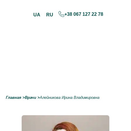
+38 067 127 22 78
UA
RU
Skip
to
content
Главная
>
Врачи
>
Алейникова Ирина Владимировна