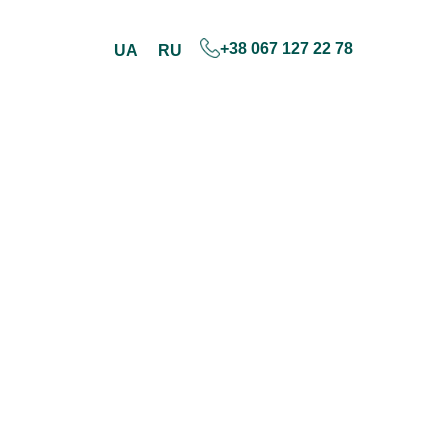
+38 067 127 22 78
UA
RU
Skip
to
content