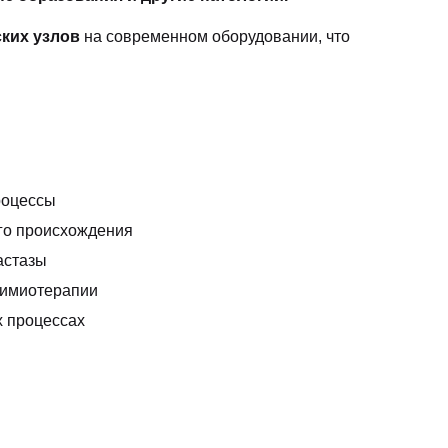
ких узлов
на современном оборудовании, что
роцессы
го происхождения
астазы
химиотерапии
 процессах