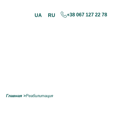
+38 067 127 22 78
UA
RU
Skip
to
content
Главная
>
Реабилитация