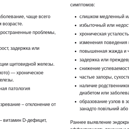
симптомов:
болевание, чаще всего
слишком медленный ил
 возрасте.
избыточный или недос
пространенные проблемы,
хроническая усталость
изменения поведения 
ост, задержка или
повышенная жажда и ч
задержка или преждев
кции щитовидной железы.
снижение успеваемост
ото) — хроническое
частые запоры, сухост
елезы.
наличие родственнико
ная патология
диабетом или заболев
образование узлов в з
зревание – отклонение от
занадто повільний або
 витамин D-дефицит,
Раннее выявление эндокри