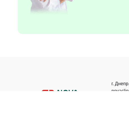
г. Днепр
novacli
+38 067
+38 095
Пост