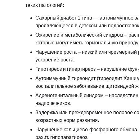
таких патологий:
Сахарный диабет 1 типа — автоиммунное за
проявляющееся в детском или подростковом
Ожирение и метаболический синдром – рас
которые могут иметь гормональную природу.
Нарушение роста – низкий или чрезмерный р
ускорение роста.
Гипотиреоз и гипертиреоз – нарушение фун
Аутоиммунный тиреоидит (тиреоидит Хашим
воспалительное заболевание щитовидной ж
Адреногенитальный синдром – наследствен
надпочечников.
Задержка или преждевременное половое со
возрастных норм развития.
Нарушение кальциево-фосфорного обмена –
рахит, гипопаратиреоз.