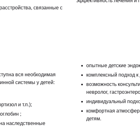
эффективность лечения и 
расстройства, связанные с
опытные детские эндо
ступна вся необходимая
комплексный подход к 
инной системы у детей:
возможность консульт
невролог, гастроэнтерол
индивидуальный подхо
тизол и т.п.);
комфортная атмосфера
оглобин ;
детям.
 на наследственные