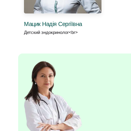
Мацик Надія Сергіївна
Детский эндокринолог<br>