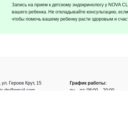
Запись на прием к детскому эндокринологу у NOVA CL
вашего ребенка. Не откладывайте консультацию, если 
чтобы помочь вашему ребенку расти здоровым и сча
, ул. Героев Крут, 15
График работы:
nic.dp@gmail.com
пн – пт: 08:00 – 20:00
 530 60 60
суббота: 08:00 – 17:00
 530 60 60
воскресенье: 08:00 — 16:0
роить маршрут