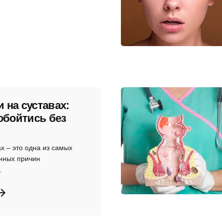
 на суставах:
 обойтись без
и
ах – это одна из самых
нных причин
.