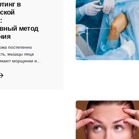
тинг в
ской
:
вный метод
ния
ожа постепенно
сть, мышцы лица
икают морщинки и...