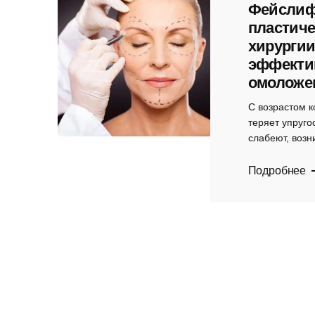
Фейслиф
пластиче
хирургии
эффекти
омоложе
С возрастом к
теряет упруго
слабеют, возн
Подробнее