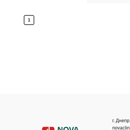
1
г. Днепр
novacli