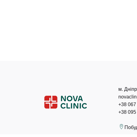
м. Дніпр
novacli
+38 067
+38 095
Побу